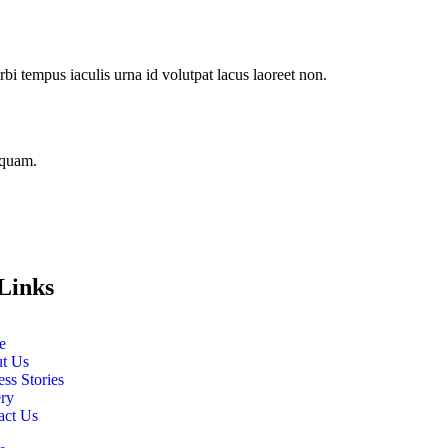
i tempus iaculis urna id volutpat lacus laoreet non.
iquam.
Links
e
t Us
ss Stories
ery
act Us