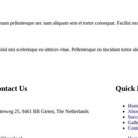
am pellentesque nec nam aliquam sem et tortor consequat. Facilisi morb
l nisi scelerisque eu ultrices vitae. Pellentesque eu tincidunt tortor al
ntact Us
Quick 
Hom
terweg 25, 9461 BB Gieten, The Netherlands
Abou
Succe
Gall
Cont