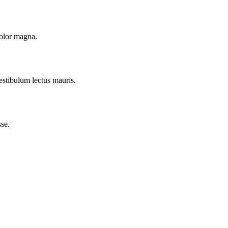
dolor magna.
estibulum lectus mauris.
se.