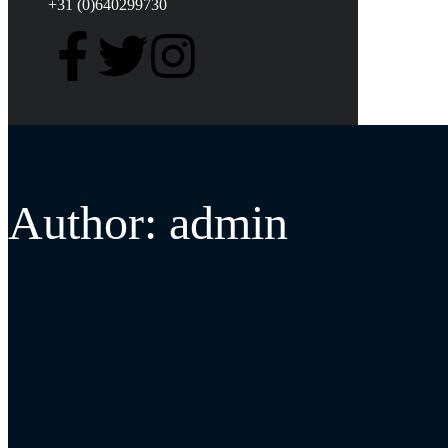
+31 (0)640299730
Author: admin