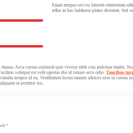
Etiam tempor orci eu lobortis elementum nibh
tellus in hac habitasse platea dictumst. Sed
que massa. Arcu cursus euismod quis viverra nibh cras pulvinar mattis. N
acilisis volutpat est velit egestas dui id ornare arcu odio.
Taucibus tur
citudin tempor id eu. Vestibulum lectus mauris ultrices eros in cursus t
aliquam ut porttitor leo.
ked *