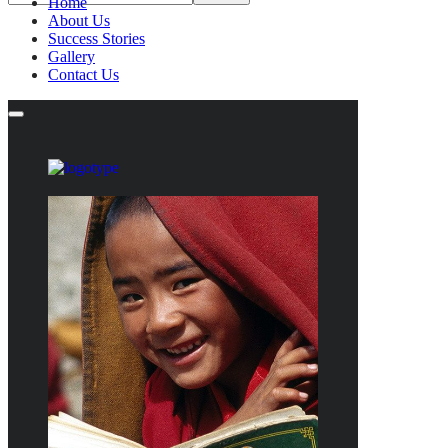
Home
About Us
Success Stories
Gallery
Contact Us