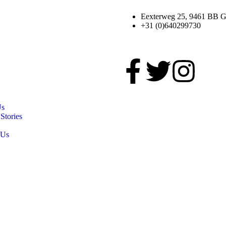
Eexterweg 25, 9461 BB Gi
+31 (0)640299730
Us
Stories
 Us