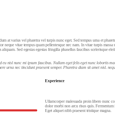
 at varius vel pharetra vel turpis nunc eget. Sed tempus urna et pharetra
uctor neque vitae tempus quam pellentesque nec nam. In vitae turpis massa
s aliquam. Sed egestas egestas fringilla phasellus faucibus scelerisque elei
 eu nisl nunc mi ipsum faucibus. Nullam eget felis eget nunc lobortis mat
ere urna nec tincidunt praesent semper. Pharetra diam sit amet nisl. neq
Experience
Ullamcorper malesuada proin libero nunc cons
dolor morbi non arcu risus quis. Fermentum 
Eget aliquet nibh praesent tristique magna.