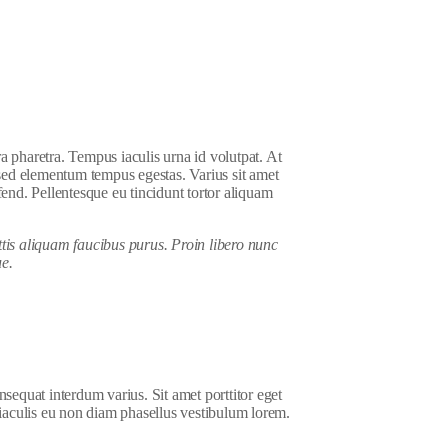
 pharetra. Tempus iaculis urna id volutpat. At
 sed elementum tempus egestas. Varius sit amet
fend. Pellentesque eu tincidunt tortor aliquam
tis aliquam faucibus purus. Proin libero nunc
ue.
equat interdum varius. Sit amet porttitor eget
iaculis eu non diam phasellus vestibulum lorem.