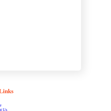
Links
e
t Us