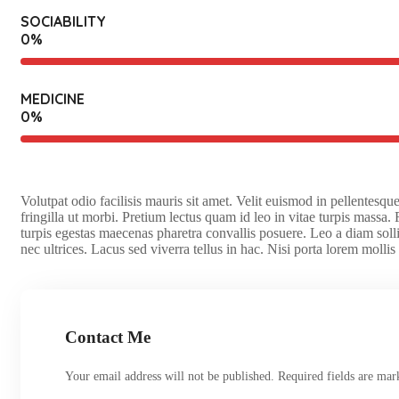
SOCIABILITY
0
%
MEDICINE
0
%
Volutpat odio facilisis mauris sit amet. Velit euismod in pellentes
fringilla ut morbi. Pretium lectus quam id leo in vitae turpis massa. F
turpis egestas maecenas pharetra convallis posuere. Leo a diam solli
nec ultrices. Lacus sed viverra tellus in hac. Nisi porta lorem mollis 
Contact Me
Your email address will not be published. Required fields are mar