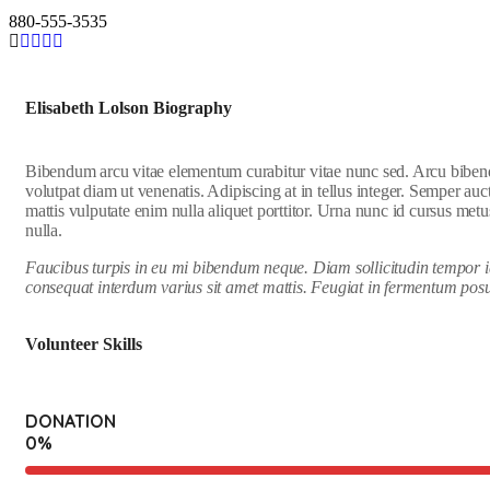
880-555-3535
Elisabeth Lolson Biography
Bibendum arcu vitae elementum curabitur vitae nunc sed. Arcu bibendum
volutpat diam ut venenatis. Adipiscing at in tellus integer. Semper a
mattis vulputate enim nulla aliquet porttitor. Urna nunc id cursus metu
nulla.
Faucibus turpis in eu mi bibendum neque. Diam sollicitudin tempor id
consequat interdum varius sit amet mattis. Feugiat in fermentum posu
Volunteer Skills
DONATION
0
%