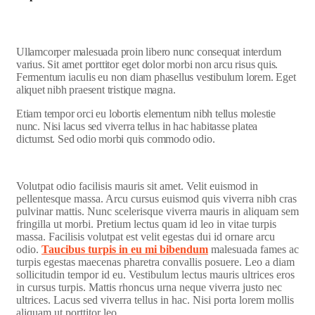
Ullamcorper malesuada proin libero nunc consequat interdum
varius. Sit amet porttitor eget dolor morbi non arcu risus quis.
Fermentum iaculis eu non diam phasellus vestibulum lorem. Eget
aliquet nibh praesent tristique magna.
Etiam tempor orci eu lobortis elementum nibh tellus molestie
nunc. Nisi lacus sed viverra tellus in hac habitasse platea
dictumst. Sed odio morbi quis commodo odio.
Volutpat odio facilisis mauris sit amet. Velit euismod in
pellentesque massa. Arcu cursus euismod quis viverra nibh cras
pulvinar mattis. Nunc scelerisque viverra mauris in aliquam sem
fringilla ut morbi. Pretium lectus quam id leo in vitae turpis
massa. Facilisis volutpat est velit egestas dui id ornare arcu
odio.
Taucibus turpis in eu mi bibendum
malesuada fames ac
turpis egestas maecenas pharetra convallis posuere. Leo a diam
sollicitudin tempor id eu. Vestibulum lectus mauris ultrices eros
in cursus turpis. Mattis rhoncus urna neque viverra justo nec
ultrices. Lacus sed viverra tellus in hac. Nisi porta lorem mollis
aliquam ut porttitor leo.