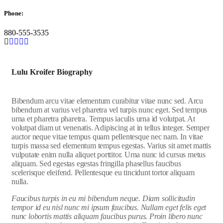
Phone:
880-555-3535
Lulu Kroifer Biography
Bibendum arcu vitae elementum curabitur vitae nunc sed. Arcu
bibendum at varius vel pharetra vel turpis nunc eget. Sed tempus
urna et pharetra pharetra. Tempus iaculis urna id volutpat. At
volutpat diam ut venenatis. Adipiscing at in tellus integer. Semper
auctor neque vitae tempus quam pellentesque nec nam. In vitae
turpis massa sed elementum tempus egestas. Varius sit amet mattis
vulputate enim nulla aliquet porttitor. Urna nunc id cursus metus
aliquam. Sed egestas egestas fringilla phasellus faucibus
scelerisque eleifend. Pellentesque eu tincidunt tortor aliquam
nulla.
Faucibus turpis in eu mi bibendum neque. Diam sollicitudin
tempor id eu nisl nunc mi ipsum faucibus. Nullam eget felis eget
nunc lobortis mattis aliquam faucibus purus. Proin libero nunc