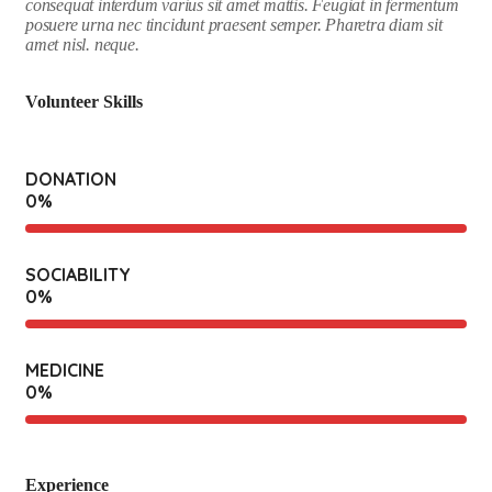
consequat interdum varius sit amet mattis. Feugiat in fermentum
posuere urna nec tincidunt praesent semper. Pharetra diam sit
amet nisl. neque.
Volunteer Skills
DONATION
0
%
SOCIABILITY
0
%
MEDICINE
0
%
Experience